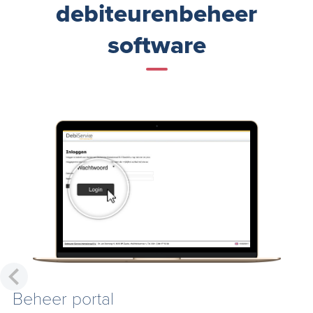
debiteurenbeheer
software
Beheer portal
D