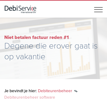
Niet betalen factuur reden #1
N
Degene die erover gaat is
I
op vakantie
k
Je bevindt je hier:
Debiteurenbeheer
Debiteurenbeheer software